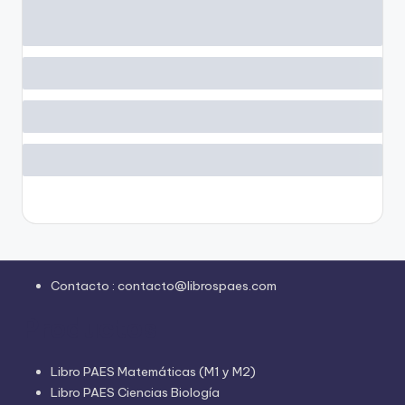
Contacto :
contacto@librospaes.com
Productos
Libro PAES Matemáticas (M1 y M2)
Libro PAES Ciencias Biología