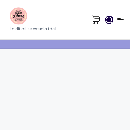
Saltar
al
contenido
li
Lo difícil, se estudia fácil
b
r
o
s
p
a
e
s.
c
o