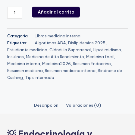
Endocrinología
Añadir al carrito
y
diabetes
-
Categoría:
Libros medicina interna
Resumen
Etiquetas:
Algoritmos ADA
,
Dislipidemias 2025
,
medicina
Estudiante medicina
,
Glándula Suprarrenal
,
Hipotiroidismo
,
interna
Insulinas
,
Medicina de Alto Rendimiento
,
Medicina facil
,
2026
Medicina interna
,
Medicina2026
,
Resumen Endocrino
,
cantidad
Resumen medicina
,
Resumen medicina interna
,
Síndrome de
Cushing
,
Tips internado
Descripción
Valoraciones (0)
💡 Endocrinología y