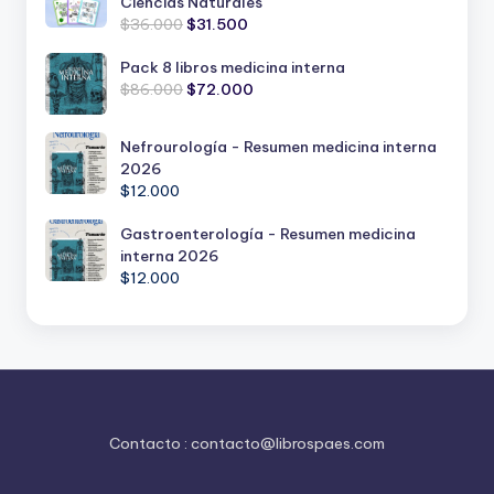
Ciencias Naturales
El
El
$
36.000
$
31.500
precio
precio
original
actual
Pack 8 libros medicina interna
El
El
era:
es:
$
86.000
$
72.000
precio
precio
$36.000.
$31.500.
original
actual
Nefrourología - Resumen medicina interna
era:
es:
2026
$86.000.
$72.000.
$
12.000
Gastroenterología - Resumen medicina
interna 2026
$
12.000
Contacto :
contacto@librospaes.com