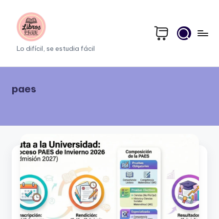
Saltar
al
contenido
li
Lo difícil, se estudia fácil
b
r
paes
o
s
p
a
e
s.
c
o